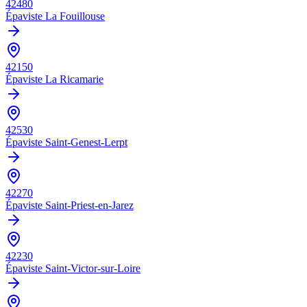
42480
Épaviste
La Fouillouse
42150
Épaviste
La Ricamarie
42530
Épaviste
Saint-Genest-Lerpt
42270
Épaviste
Saint-Priest-en-Jarez
42230
Épaviste
Saint-Victor-sur-Loire