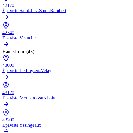
42170
Épaviste
Saint-Just-Saint-Rambert
42340
Épaviste
Veauche
Haute-Loire (43)
43000
Épaviste
Le Puy-en-Velay
43120
Épaviste
Monistrol-sur-Loire
43200
Épaviste
Yssingeaux