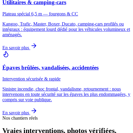
Utilitaires & camping-cars
Plateau spécial 6,5 m — fourgons & CC
Kangoo, Trafic, Master, Boxer, Ducato, camping-cars profilés ou
intégraux : équipement lourd dédié pour les véhicules volumineux et
aménagés.
En savoir plus
Épaves brûlées, vandalisées, accidentées
Intervention sécurisée & rapide
Sinistre incendie, choc frontal, vandalisme, retournement : nous
intervenons en toute sécurité sur les épaves les plus endommagées, y
compris sur voie publique.
En savoir plus
Nos chantiers réels
Vraies interventions, photos vérifiées,