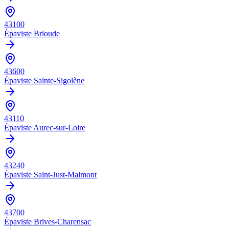
43100
Épaviste
Brioude
43600
Épaviste
Sainte-Sigolène
43110
Épaviste
Aurec-sur-Loire
43240
Épaviste
Saint-Just-Malmont
43700
Épaviste
Brives-Charensac