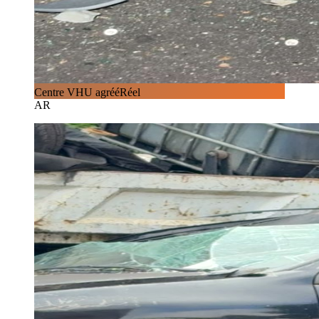
Centre VHU agréé
Réel
AR