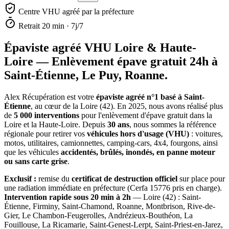
Centre VHU agréé par la préfecture
Retrait 20 min · 7j/7
Épaviste agréé VHU
Loire & Haute-
Loire
— Enlèvement épave gratuit 24h à
Saint-Étienne, Le Puy, Roanne.
Alex Récupération est votre
épaviste agréé n°1 basé à Saint-
Étienne
, au cœur de la Loire (42). En 2025, nous avons réalisé plus
de
5 000 interventions
pour l'enlèvement d'épave gratuit dans la
Loire et la Haute-Loire. Depuis
30 ans
, nous sommes la référence
régionale pour retirer vos
véhicules hors d'usage (VHU)
: voitures,
motos, utilitaires, camionnettes, camping-cars, 4x4, fourgons, ainsi
que les véhicules
accidentés, brûlés, inondés, en panne moteur
ou sans carte grise
.
Exclusif :
remise du
certificat de destruction officiel
sur place pour
une radiation immédiate en préfecture (Cerfa 15776 pris en charge).
Intervention rapide sous 20 min à 2h
— Loire (42) : Saint-
Étienne, Firminy, Saint-Chamond, Roanne, Montbrison, Rive-de-
Gier, Le Chambon-Feugerolles, Andrézieux-Bouthéon, La
Fouillouse, La Ricamarie, Saint-Genest-Lerpt, Saint-Priest-en-Jarez,